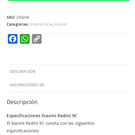
SKU:
230204
Categorías:
Smartphone
,
Xiaomi
F
W
C
ac
h
o
e
at
p
b
s
y
DESCRIPCIÓN
o
A
Li
o
p
n
VALORACIONES (0)
k
p
k
Descripción
Especificaciones Xiaomi Redmi 9C
El Xiaomi Redmi 9C cuneta con las siguientes
especificaciones: