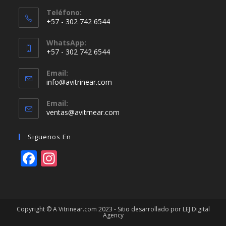
Teléfono:
+57 - 302 742 6544
WhatsApp:
+57 - 302 742 6544
Email:
info@avitrinear.com
Email:
ventas@avitrnear.com
Siguenos En
F
In
ac
st
e
a
b
gr
Copyright © A Vitrinear.com 2023 - Sitio desarrollado por LEJ Digital
Agency
o
a