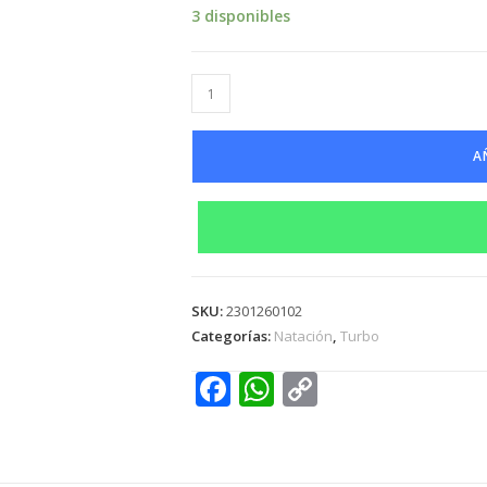
3 disponibles
A
SKU:
2301260102
Categorías:
Natación
,
Turbo
F
W
C
ac
h
o
e
at
p