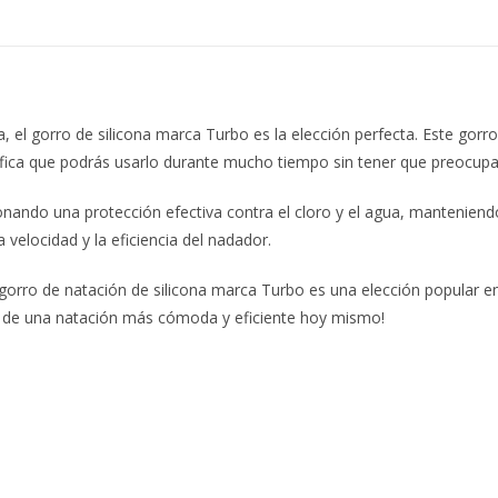
b
s
y
o
A
Li
o
p
n
k
p
k
a, el gorro de silicona marca Turbo es la elección perfecta. Este gorro
gnifica que podrás usarlo durante mucho tiempo sin tener que preocupa
nando una protección efectiva contra el cloro y el agua, manteniendo 
elocidad y la eficiencia del nadador.
l gorro de natación de silicona marca Turbo es una elección popular e
r de una natación más cómoda y eficiente hoy mismo!