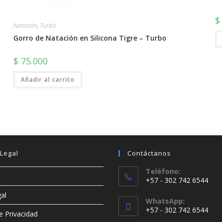
$
Natación
,
Turbo
Gorro de Natación en Silicona Tigre – Turbo
$
75.000
Añadir al carrito
Legal
Contáctanos
Teléfono:
+57 - 302 742 6544
al
WhatsApp:
+57 - 302 742 6544
de Privacidad